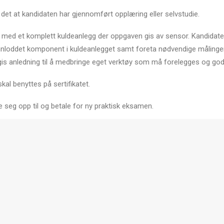
et at kandidaten har gjennomført opplæring eller selvstudie.
med et komplett kuldeanlegg der oppgaven gis av sensor. Kandidaten
 innloddet komponent i kuldeanlegget samt foreta nødvendige målinge
gis anledning til å medbringe eget verktøy som må forelegges og go
kal benyttes på sertifikatet.
seg opp til og betale for ny praktisk eksamen.
vest for å kunne delta på våre kurs, eller avlegge den teoretiske o
et, tar du kontakt med Elektrofag Nordvest på 70 17 82 95 eller send e