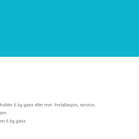
lder 6 kg gass eller mer. Installasjon, service,
stem
enn 6 kg gass