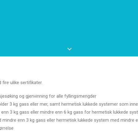
fire ulike sertifikater.
kasjesøking og gjenvinning for alle fyllingsmengder
lder 3 kg gass eller mer, samt hermetisk lukkede systemer som inneho
 enn 3 kg gass eller mindre enn 6 kg gass for hermetisk lukkede sy
med mindre enn 3 kg gass eller hermetisk lukkede system med mindre 
ørrelse