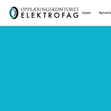
Hjem
Nyhete