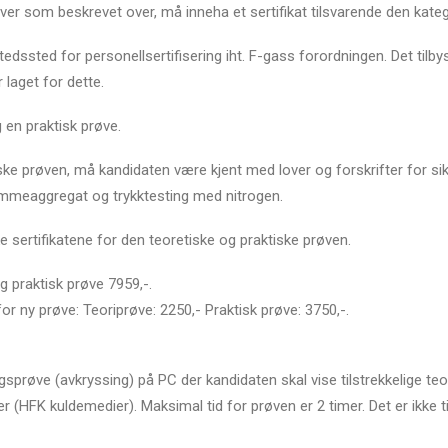
er som beskrevet over, må inneha et sertifikat tilsvarende den kateg
dssted for personellsertifisering iht. F-gass forordningen. Det tilby
 laget for dette.
 en praktisk prøve.
ske prøven, må kandidaten være kjent med lover og forskrifter for si
ømmeaggregat og trykktesting med nitrogen.
e sertifikatene for den teoretiske og praktiske prøven.
g praktisk prøve 7959,-.
r ny prøve: Teoriprøve: 2250,- Praktisk prøve: 3750,-.
prøve (avkryssing) på PC der kandidaten skal vise tilstrekkelige teo
er (HFK kuldemedier). Maksimal tid for prøven er 2 timer. Det er ikke 