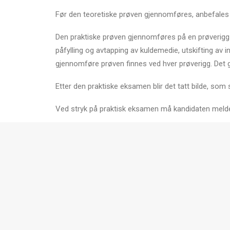
Før den teoretiske prøven gjennomføres, anbefales d
Den praktiske prøven gjennomføres på en prøverigg 
påfylling og avtapping av kuldemedie, utskifting av
gjennomføre prøven finnes ved hver prøverigg. Det 
Etter den praktiske eksamen blir det tatt bilde, som s
Ved stryk på praktisk eksamen må kandidaten melde 
Det er ikke et krav om medlemskap i Elektrofag Nord
Dersom du ønsker å delta på kurs eller ta sertifikat
© Elektrofag 2019 | Utviklet av
Reklameservice