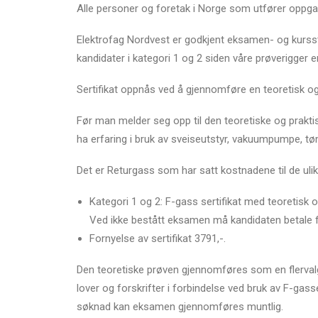
Alle personer og foretak i Norge som utfører oppgav
Elektrofag Nordvest er godkjent eksamen- og kursste
kandidater i kategori 1 og 2 siden våre prøverigger er
Sertifikat oppnås ved å gjennomføre en teoretisk og
Før man melder seg opp til den teoretiske og prakti
ha erfaring i bruk av sveiseutstyr, vakuumpumpe, t
Det er Returgass som har satt kostnadene til de ulik
Kategori 1 og 2: F-gass sertifikat med teoretisk o
Ved ikke bestått eksamen må kandidaten betale fo
Fornyelse av sertifikat 3791,-.
Den teoretiske prøven gjennomføres som en flervalgs
lover og forskrifter i forbindelse ved bruk av F-gass
søknad kan eksamen gjennomføres muntlig.