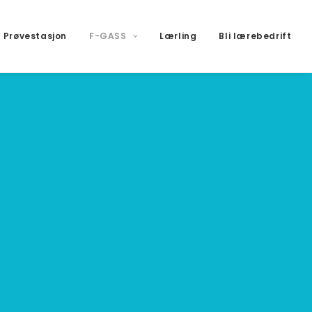
Prøvestasjon
F-GASS
Lærling
Bli lærebedrift