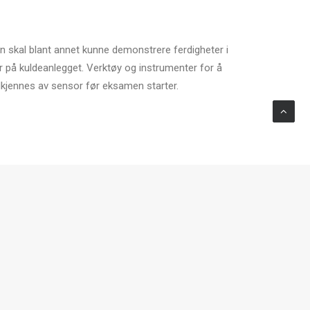
 skal blant annet kunne demonstrere ferdigheter i
r på kuldeanlegget. Verktøy og instrumenter for å
dkjennes av sensor før eksamen starter.
g praktiske eksamen opp mot F-gass.
n e-post til
post@elektrofag.org